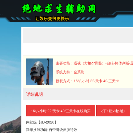
主要功能：透视（方框or骨骼）-自瞄-掩体判断-
系统支持：全系统
授权方式：16/八小时 22/天卡 40/三天卡
详细说明
16/八小时 22/天卡 40/三天卡在线购买
<下>载>地>址>
内部级【JD-2026】
独家换肤功能-自带满级皮肤特效