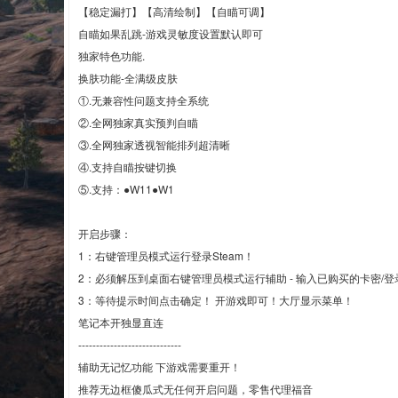
【稳定漏打】【高清绘制】【自瞄可调】
自瞄如果乱跳-游戏灵敏度设置默认即可
独家特色功能.
换肤功能-全满级皮肤
①.无兼容性问题支持全系统
②.全网独家真实预判自瞄
③.全网独家透视智能排列超清晰
④.支持自瞄按键切换
⑤.支持：●W11●W1
开启步骤：
1：右键管理员模式运行登录Steam！
2：必须解压到桌面右键管理员模式运行辅助 - 输入已购买的卡密/登录 
3：等待提示时间点击确定！ 开游戏即可！大厅显示菜单！
笔记本开独显直连
-----------------------------
辅助无记忆功能 下游戏需要重开！
推荐无边框傻瓜式无任何开启问题，零售代理福音