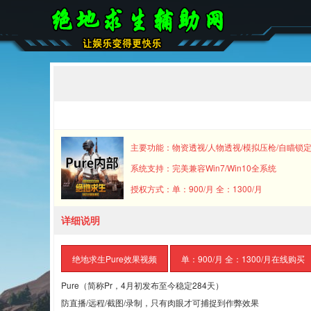
主要功能：物资透视/人物透视/模拟压枪/自瞄锁定
系统支持：完美兼容Win7/Win10全系统
授权方式：单：900/月 全：1300/月
详细说明
绝地求生Pure效果视频
单：900/月 全：1300/月在线购买
Pure（简称Pr，4月初发布至今稳定284天）
防直播/远程/截图/录制，只有肉眼才可捕捉到作弊效果