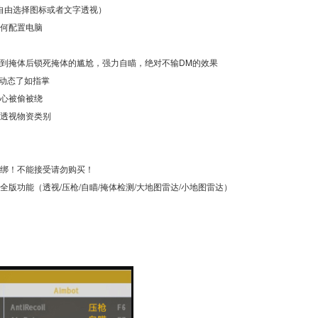
自由选择图标或者文字透视）
何配置电脑
到掩体后锁死掩体的尴尬，强力自瞄，绝对不输DM的效果
动态了如指掌
心被偷被绕
透视物资类别
绑！不能接受请勿购买！
2全版功能（透视/压枪/自瞄/掩体检测/大地图雷达/小地图雷达）