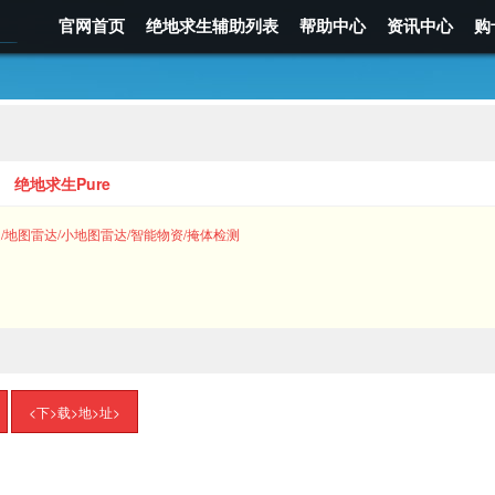
官网首页
绝地求生辅助列表
帮助中心
资讯中心
购
绝地求生Pure
/地图雷达/小地图雷达/智能物资/掩体检测
<下>载>地>址>