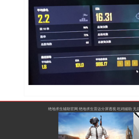
绝地求生辅助官网 绝地求生雷达分屏透视 吃鸡辅助 无后座