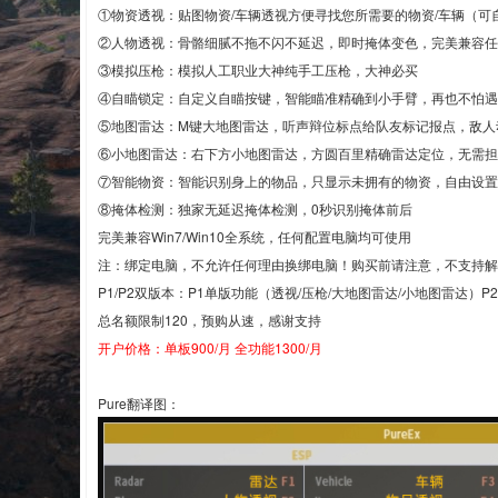
①物资透视：贴图物资/车辆透视方便寻找您所需要的物资/车辆（可
②人物透视：骨骼细腻不拖不闪不延迟，即时掩体变色，完美兼容任
③模拟压枪：模拟人工职业大神纯手工压枪，大神必买
④自瞄锁定：自定义自瞄按键，智能瞄准精确到小手臂，再也不怕遇
⑤地图雷达：M键大地图雷达，听声辩位标点给队友标记报点，敌人
⑥小地图雷达：右下方小地图雷达，方圆百里精确雷达定位，无需担
⑦智能物资：智能识别身上的物品，只显示未拥有的物资，自由设置
⑧掩体检测：独家无延迟掩体检测，0秒识别掩体前后
完美兼容Win7/Win10全系统，任何配置电脑均可使用
注：绑定电脑，不允许任何理由换绑电脑！购买前请注意，不支持解
P1/P2双版本：P1单版功能（透视/压枪/大地图雷达/小地图雷达）P
总名额限制120，预购从速，感谢支持
开户价格：单板900/月 全功能1300
/月
Pure翻译图：